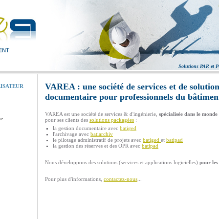
Solutions PAR et P
VAREA : une société de services et de solution
ISATEUR
documentaire pour professionnels du bâtimen
VAREA est une société de services & d'ingénierie,
spécialisée dans le monde
pe
pour ses clients des
solutions packagées
:
la gestion documentaire avec
batiged
l'archivage avec
batiarchiv
le pilotage administratif de projets avec
batiged
et
batipad
la gestion des réserves et des OPR avec
batipad
Nous développons des solutions (services et applications logicielles)
pour les
Pour plus d'informations,
contactez-nous
...