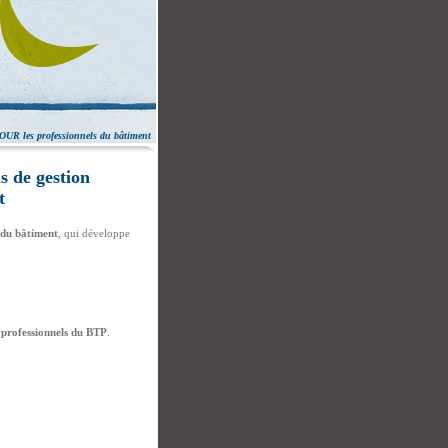
OUR les professionnels du bâtiment
s de gestion
t
 du bâtiment
, qui développe
 professionnels du BTP
.